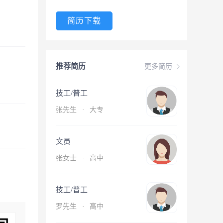
简历下载
推荐简历
更多简历
技工/普工
张先生
·
大专
文员
张女士
·
高中
技工/普工
罗先生
·
高中