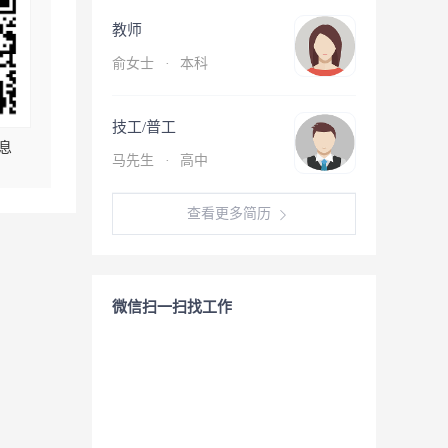
教师
俞女士
·
本科
技工/普工
息
马先生
·
高中
查看更多简历
微信扫一扫找工作